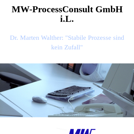
MW-ProcessConsult GmbH
i.L.
Dr. Marten Walther: "Stabile Prozesse sind
kein Zufall"